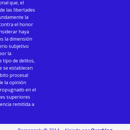
onal que, el
de las libertades
fundamente la
 contra el honor
onsiderar haya
ues la dimensión
terio subjetivo
por la
 tipo de delitos,
ue se establecen
mbito procesal
de la opinión
o propugnado en el
res superiores
tencia remitida a