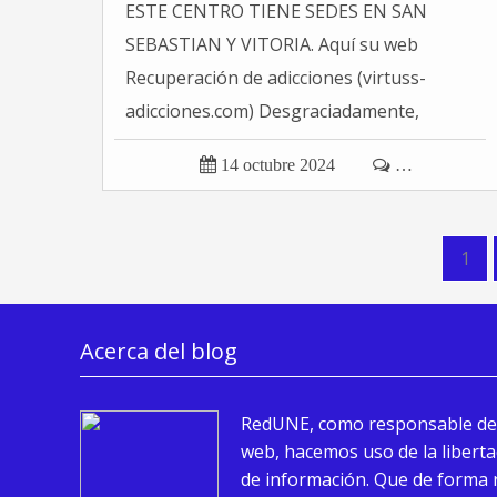
ESTE CENTRO TIENE SEDES EN SAN
SEBASTIAN Y VITORIA. Aquí su web
Recuperación de adicciones (virtuss-
adicciones.com) Desgraciadamente,
puedo decir...

14 octubre 2024

…
1
Acerca del blog
RedUNE, como responsable de
web, hacemos uso de la liberta
de información. Que de forma 