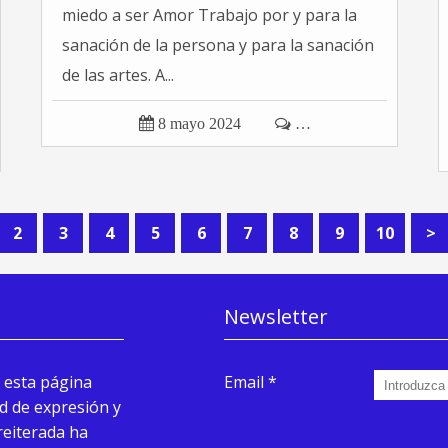
miedo a ser Amor Trabajo por y para la
sanación de la persona y para la sanación
de las artes. A...

8 mayo 2024

…
2
3
4
5
6
7
8
9
10
>
Newsletter
 esta página
Email
d de expresión y
reiterada ha