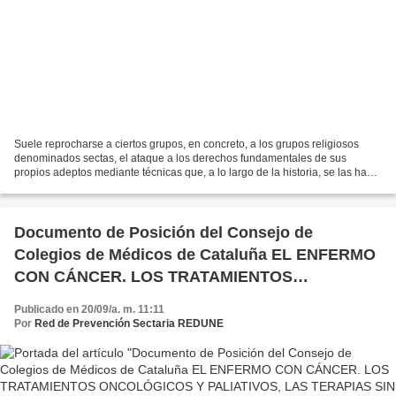
Suele reprocharse a ciertos grupos, en concreto, a los grupos religiosos
denominados sectas, el ataque a los derechos fundamentales de sus
propios adeptos mediante técnicas que, a lo largo de la historia, se las ha
denominado lavado de cerebro, manipulación...
Documento de Posición del Consejo de
Colegios de Médicos de Cataluña EL ENFERMO
CON CÁNCER. LOS TRATAMIENTOS
ONCOLÓGICOS Y PALIATIVOS, LAS TERAPIAS
Publicado en 20/09/a. m. 11:11
SIN EVIDENCIA CIENTÍFICA Y LAS
Por
Red de Prevención Sectaria REDUNE
PSEUDOCIENCIAS Con la participación y el
consenso de la Sociedad Catalano-Balear de
Oncología y de la Sociedad Catalano-Balear de