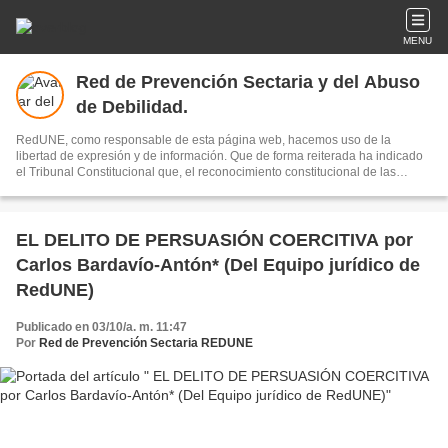
MENU
Red de Prevención Sectaria y del Abuso
de Debilidad.
RedUNE, como responsable de esta página web, hacemos uso de la
libertad de expresión y de información. Que de forma reiterada ha indicado
el Tribunal Constitucional que, el reconocimiento constitucional de las
libertades de expresión y de información ha modificado profundamente la
forma de afrontar el enjuiciamiento de los delitos contra el honor en aquellos
supuestos en los que la conducta a considerar haya sido realizada en
ejercicio de dichas libertades, pues la dimensión constitucional del conflicto
EL DELITO DE PERSUASIÓN COERCITIVA por
hace insuficiente el criterio subjetivo del "animus iniuriandi" tradicionalmente
Carlos Bardavío-Antón* (Del Equipo jurídico de
utilizado por la jurisprudencia penal para el enjuiciamiento de este tipo de
delitos, y esta insuficiencia dimana de que los derechos que se establecen
RedUNE)
en el artículo 20 de la Constitución exceden del ámbito procesal porque
significan el reconocimiento y la garantía de la opinión pública libre y , por
Publicado en 03/10/a. m. 11:47
tanto, del pluralismo político propugnado en el artículo 1 de la Constitución
Por
Red de Prevención Sectaria REDUNE
como uno de los valores superiores de nuestro ordenamiento jurídico..."
(Parte de sentencia remitida a RedUNE, que nos da la razón)
www.redune.org.es