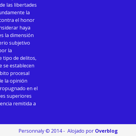
de las libertades
fundamente la
 contra el honor
onsiderar haya
ues la dimensión
terio subjetivo
por la
 tipo de delitos,
ue se establecen
mbito procesal
de la opinión
o propugnado en el
res superiores
tencia remitida a
Personnaly © 2014 - Alojado por
Overblog