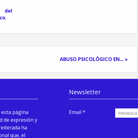
del
co.
ABUSO PSICOLÓGICO EN... »
Newsletter
 esta página
Email
d de expresión y
reiterada ha
onal que, el