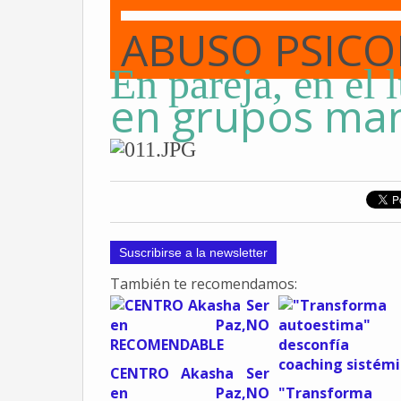
ABUSO PSICO
En pareja, en el 
en grupos man
Suscribirse a la newsletter
También te recomendamos:
CENTRO Akasha Ser
en Paz,NO
"Transform