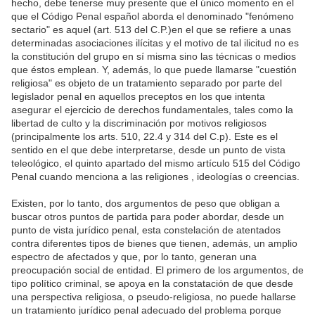
hecho, debe tenerse muy presente que el único momento en el
que el Código Penal español aborda el denominado "fenómeno
sectario" es aquel (art. 513 del C.P.)en el que se refiere a unas
determinadas asociaciones ilícitas y el motivo de tal ilicitud no es
la constitución del grupo en sí misma sino las técnicas o medios
que éstos emplean. Y, además, lo que puede llamarse "cuestión
religiosa" es objeto de un tratamiento separado por parte del
legislador penal en aquellos preceptos en los que intenta
asegurar el ejercicio de derechos fundamentales, tales como la
libertad de culto y la discriminación por motivos religiosos
(principalmente los arts. 510, 22.4 y 314 del C.p). Este es el
sentido en el que debe interpretarse, desde un punto de vista
teleológico, el quinto apartado del mismo artículo 515 del Código
Penal cuando menciona a las religiones , ideologías o creencias.
Existen, por lo tanto, dos argumentos de peso que obligan a
buscar otros puntos de partida para poder abordar, desde un
punto de vista jurídico penal, esta constelación de atentados
contra diferentes tipos de bienes que tienen, además, un amplio
espectro de afectados y que, por lo tanto, generan una
preocupación social de entidad. El primero de los argumentos, de
tipo político criminal, se apoya en la constatación de que desde
una perspectiva religiosa, o pseudo-religiosa, no puede hallarse
un tratamiento jurídico penal adecuado del problema porque