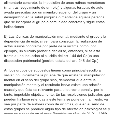
alimentario concreto, la imposición de unas rutinas monótonas
(mantras, seguimiento de un reloj) y algunas terapias de auto-
ayuda prescritas por un miembro superior del grupo y un
desequilibrio en la salud psíquica o mental de aquella persona
que se incorpora al grupo o comunidad concreta y sigue estas
indicaciones.
B) Las técnicas de manipulación mental, mediante el grupo y la
dependencia de éste, sirven para conseguir la realización de
actos lesivos concretos por parte de la víctima como, por
ejemplo, un suicidio (debería decidirse, entonces, si se está
frente a una inducción al suicidio del art. 144 del Cp.)o una
disposición patrimonial (posible estafa del art. 248 del Cp.)
Ambos grupos de supuestos tienen como principal escollo a
salvar, no únicamente la prueba de que exista tal manipulación
mental en el seno del grupo sino, demostrar que entre la
manipulación mental y el resultado lesivo existe una relación
causal y que ésta es relevante para el derecho penal y, por lo
tanto, imputable objetivamente. En las resoluciones judiciales que
pueden hallarse referidas a este tema se pone de manifiesto, ya
sea por parte de autores como de víctimas, que en el seno de
estos grupos se produce algún tipo de afectación psicológica tal y
como se evidencia en el caso Raschimura (Sta. de 21-XII- 1989