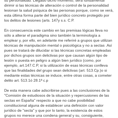
su personalidad. Llegado dicho momento, será fundamental
dirimir si las técnicas de alteración o control de la personalidad
lesionan la salud psíquica de las personas porque, como se verá,
esta última forma parte del bien jurídico concreto protegido por
los delitos de lesiones (arts. 147y s.s. C.P.
En consecuencia este cambio en las premisas lógicas lleva no
sólo a alterar el paradigma sino también la terminología a
emplear y, por ello, en adelante me referiré a grupos que utilizan
técnicas de manipulación mental o psicológica y no a sectas .Así
pues se tratará de dilucidar si las técnicas concretas empleadas
por dichos grupos son delictivas por que causan algún tipo de
lesión o puesta en peligro a algún bien jurídico (como, por
ejemplo, art.147.C.P, si la utilización de esas técnicas conlleva
que las finalidades del grupo sean delictivas (art. 513.Cp.)o si
mediante estas técnicas se induce, entre otras cosas, a cometer
delito art. 513.1ó 28.1ª c.p
De esta manera cabe adscribirse pues a las conclusiones de la
"Comisión de estudiosos de la situación y repercusiones de las
sectas en España" respecto a que no cabe posibilidad
constitucional alguna de establecer una definición con valor
jurídico de "secta" y que por lo tanto, la existencia de estos
grupos no merece una condena general y su, consiguiente,