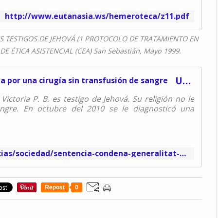
http://www.eutanasia.ws/hemeroteca/z11.pdf
S TESTIGOS DE JEHOVÁ (1 PROTOCOLO DE TRATAMIENTO EN
E ÉTICA ASISTENCIAL (CEA) San Sebastián, Mayo 1999.
Una testigo de Jehová gana la batalla por una cirugía sin transfusión de sangre
Victoria P. B. es testigo de Jehová. Su religión no le
angre. En octubre del 2010 se le diagnosticó una
http://www.elperiodico.com/es/noticias/sociedad/sentencia-condena-generalitat-por-atender-peticion-una-testigo-jehova-ser-operada-sin-tranfusion-6174237
Repost
0