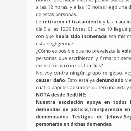
a las 12 horas, y a las 13 horas llegó una
de estas personas.
Le
retiraron el tratamiento
y las máquin
día 9 a las 15.30 horas. El lunes 10 llegué
con que
había sido incinerada
esa misma 
esta negligencia?
¿Cómo es posible que no prevalezca la
vol
personas que escribieron y firmaron seme
misma forma con sus familias?
No voy contra ningún grupo religioso. V
causar daño
. Esto está ya
denunciado
y e
cuatro papeles absurdos quiten una vida y
NOTA desde RedUNE:
Nuestra asociación apoya en todos l
demandas de justicia,transparencia en
denominados Testigos de Jehová.Se
personarse en dichas demandas.