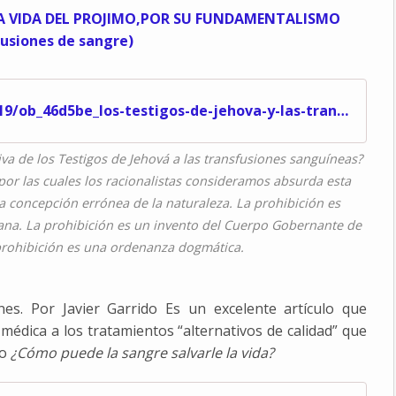
/1/38/81/83/20160919/ob_46d5be_los-testigos-de-jehova-y-las-transfus
tiva de los Testigos de Jehová a las transfusiones sanguíneas?
or las cuales los racionalistas consideramos absurda esta
a concepción errónea de la naturaleza. La prohibición es
ana. La prohibición es un invento del Cuerpo Gobernante de
 prohibición es una ordenanza dogmática.
nes. Por Javier Garrido Es un excelente artículo que
 médica a los tratamientos “alternativos de calidad” que
ro
¿Cómo puede la sangre salvarle la vida?