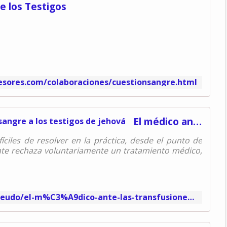
e los Testigos
sores.com/colaboraciones/cuestionsangre.html
El médico ante las transfusiones de sangre a los testigos de jehová
íciles de resolver en la práctica, desde el punto de
iente rechaza voluntariamente un tratamiento médico,
http://www.egov.ufsc.br/portal/conteudo/el-m%C3%A9dico-ante-las-transfusiones-de-sangre-los-testigos-de-jehov%C3%A1