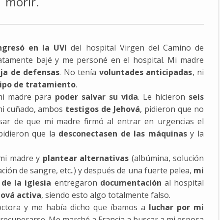
morir.
gresó en la UVI
del hospital Virgen del Camino de
atamente bajé y me personé en el hospital. Mi madre
ja de defensas
. No tenía
voluntades anticipadas
, ni
ipo de tratamiento
.
 mi madre para
poder salvar su vida
. Le hicieron
seis
mi cuñado, ambos
testigos de Jehová
, pidieron que no
esar de que mi madre firmó al entrar en urgencias el
 pidieron que la
desconectasen de las máquinas
y la
 mi madre y
plantear alternativas
(albúmina, solución
ción de sangre, etc..) y después de una fuerte pelea,
mi
de la iglesia
entregaron
documentación
al hospital
hová activa
, siendo esto algo totalmente falso.
doctora y me había dicho que íbamos a
luchar por mi
 recuperarse. Me marché a Francia a buscar a mi esposa