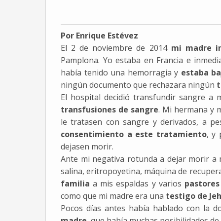
Por Enrique Estévez
El 2 de noviembre de 2014
mi madre in
Pamplona. Yo estaba en Francia e inmedi
había tenido una hemorragia y
estaba ba
ningún documento que rechazara ningún
t
El hospital decidió transfundir sangre a
transfusiones de sangre
. Mi hermana y 
le tratasen con sangre y derivados, a p
consentimiento a este tratamiento
, y
dejasen morir.
Ante mi negativa rotunda a dejar morir a
salina, eritropoyetina, máquina de recupera
familia
a mis espaldas y varios
pastores 
como que mi madre era una
testigo de Je
Pocos días antes había hablado con la 
madre
, que había muchas posibilidades de