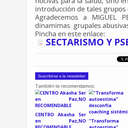
nocivas para la salud, sino
en
introducción de tales grupos
Agradecemos a MIGUEL PER
dinamimas grupales abusivas
Pincha en este enlace:
SECTARISMO Y P
Suscribirse a la newsletter
También te recomendamos:
CENTRO Akasha Ser
en Paz,NO
"Transform
RECOMENDABLE
autoestima"