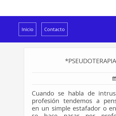
Inicio
Contacto
*PSEUDOTERAPIA
Cuando se habla de intru
profesión tendemos a pens
en un simple estafador o e
se hace pasar
por prof