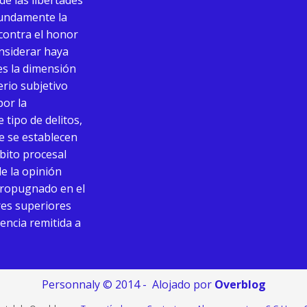
de las libertades
fundamente la
 contra el honor
onsiderar haya
ues la dimensión
terio subjetivo
por la
 tipo de delitos,
ue se establecen
mbito procesal
de la opinión
o propugnado en el
res superiores
tencia remitida a
Personnaly © 2014 - Alojado por
Overblog