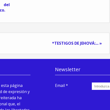
del
co.
*TESTIGOS DE JEHOVÁ:... »
Newsletter
 esta página
Email
d de expresión y
reiterada ha
onal que, el