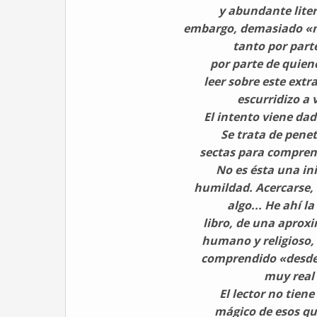
y abundante liter
embargo, demasiado «m
tanto por part
por parte de quien
leer sobre este ext
escurridizo a 
El intento viene dado
Se trata de pene
sectas para comprend
No es ésta una in
humildad. Acercarse,
algo... He ahí l
libro, de una apro
humano y religioso,
comprendido «desde 
muy real 
El lector no tien
mágico de esos q