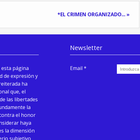
*EL CRIMEN ORGANIZADO... »
Newsletter
 esta página
Email
d de expresión y
reiterada ha
onal que, el
de las libertades
fundamente la
 contra el honor
onsiderar haya
ues la dimensión
terio subjetivo