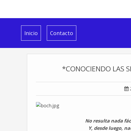
Inicio
Contacto
*CONOCIENDO LAS S

No resulta nada fáci
Y, desde luego, n