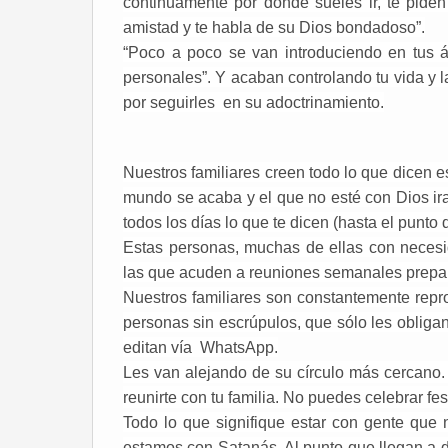
continuamente por donde sueles ir, te piden
amistad y te habla de su Dios bondadoso”.
“Poco a poco se van introduciendo en tus á
personales”. Y acaban controlando tu vida y 
por seguirles en su adoctrinamiento.
Nuestros familiares creen todo lo que dicen 
mundo se acaba y el que no esté con Dios ira 
todos los días lo que te dicen (hasta el punto 
Estas personas, muchas de ellas con necesid
las que acuden a reuniones semanales prepar
Nuestros familiares son constantemente rep
personas sin escrúpulos, que sólo les obliga
editan vía
WhatsApp.
Les van alejando de su círculo más cercano. “
reunirte con tu familia. No puedes celebrar 
Todo lo que signifique estar con gente que 
estamos con Satanás. Al punto que llegan a dec