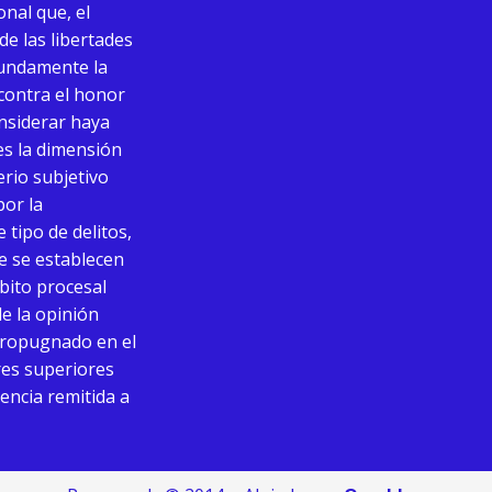
onal que, el
de las libertades
fundamente la
 contra el honor
onsiderar haya
ues la dimensión
terio subjetivo
por la
 tipo de delitos,
ue se establecen
mbito procesal
de la opinión
o propugnado en el
res superiores
tencia remitida a