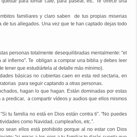
 quedar para tomar café, para pasear, etc. Te ofrece una
mbitos familiares y claro saben de tus propias miserias
la de tus allegados. Una vez que te han captado dejas todo
estas personas totalmente desequilibradas mentalmente: “el
al infierno”. Te obligan a comprar una biblia y debes leer
de tener que estudiártela al detalle más mínimo).
ades básicas no cubiertas caen en esta red sectaria, en
atorias para seguir captando a otras personas.
rochados, hagan lo que hagan. Están dominadas por estas
n a predicar, a compartir vídeos y audios que ellos mismos
Si tu familia no está en Dios están contra ti”. “No puedes
festividades como Navidad, cumpleaños,
etc.
”.
no sean ellos está prohibido porque al no estar con Dios
irte: “si miras a los ojos a tu familiar te darás cuenta que