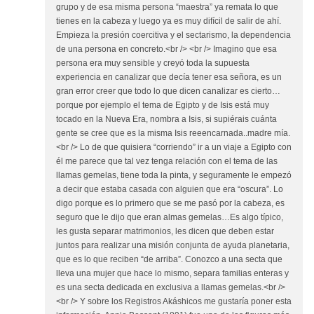
grupo y de esa misma persona “maestra” ya remata lo que
tienes en la cabeza y luego ya es muy difícil de salir de ahí.
Empieza la presión coercitiva y el sectarismo, la dependencia
de una persona en concreto.<br /> <br /> Imagino que esa
persona era muy sensible y creyó toda la supuesta
experiencia en canalizar que decía tener esa señora, es un
gran error creer que todo lo que dicen canalizar es cierto…
porque por ejemplo el tema de Egipto y de Isis está muy
tocado en la Nueva Era, nombra a Isis, si supiérais cuánta
gente se cree que es la misma Isis reeencarnada..madre mía.
<br /> Lo de que quisiera “corriendo” ir a un viaje a Egipto con
él me parece que tal vez tenga relación con el tema de las
llamas gemelas, tiene toda la pinta, y seguramente le empezó
a decir que estaba casada con alguien que era “oscura”. Lo
digo porque es lo primero que se me pasó por la cabeza, es
seguro que le dijo que eran almas gemelas…Es algo típico,
les gusta separar matrimonios, les dicen que deben estar
juntos para realizar una misión conjunta de ayuda planetaria,
que es lo que reciben “de arriba”. Conozco a una secta que
lleva una mujer que hace lo mismo, separa familias enteras y
es una secta dedicada en exclusiva a llamas gemelas.<br />
<br /> Y sobre los Registros Akáshicos me gustaría poner esta