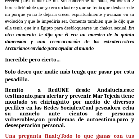
cerveza para hablar de mí. Sin conocerme de nada, estuvieron 2
horas diciéndole que yo era un lastre y que se tenía que deshacer de
mí porque yo no le dejaría crecer espiritualmente y avanzar en su
evolución y que le impediría ser. Comenta también que le dijo que
ella tenía que ir a Egipto para desbloquearse un chakra sexual.
En
otro momento, le dijo que él era un maestro de la quinta
dimensión y una reencarnación de los extraterrestres
Arcturianos enviado para ayudar al mundo.
Increíble pero cierto…
Solo deseo que nadie más tenga que pasar por esta
pesadilla.
Remito a RedUNE desde
Andalucía
,este
testimonio
,para alertar y prevenir. Mar Tejeda tiene
montado
su chiringuito por medio de diversos
perfiles
en las Redes Sociales.Cual pescadora echa
su anzuelo ante cientos de personas
vulnerables,con problemas de autoestima,paro y
desesperación personal.
Una pregunta final:¿Todo lo que ganas con tus