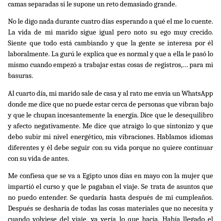
camas separadas si le supone un reto demasiado grande.
No le digo nada durante cuatro días esperando a qué el me lo cuente.
La vida de mi marido sigue igual pero noto su ego muy crecido.
Siente que todo está cambiando y que la gente se interesa por él
laboralmente. La gurú le explica que es normal y que a ella le pasó lo
mismo cuando empezó a trabajar estas cosas de registros,… para mi
basuras.
Al cuarto día, mi marido sale de casa y al rato me envía un WhatsApp
donde me dice que no puede estar cerca de personas que vibran bajo
y que le chupan incesantemente la energía. Dice que le desequilibro
y afecto negativamente. Me dice que atraigo lo que sintonizo y que
debo subir mi nivel energético, mis vibraciones. Hablamos idiomas
diferentes y él debe seguir con su vida porque no quiere continuar
con su vida de antes.
Me confiesa que se va a Egipto unos días en mayo con la mujer que
impartió el curso y que le pagaban el viaje. Se trata de asuntos que
no puedo entender. Se quedaría hasta después de mi cumpleaños.
Después se desharía de todas las cosas materiales que no necesita y
cuando volviese del viaje, ya vería lo que hacía. Había llegado el