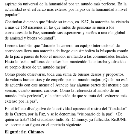
aspiración universal de la humanidad por un mundo más perfecto. En la
actualidad es el esfuerzo más extenso por la paz de la humanidad a nivel
popular”.
Continúan diciendo que “desde su inicio, en 1987, la antorcha ha visitado
a más de 150 naciones en las que miles de personas se unen a los
corredores de la Paz, sumando sus esperanzas y sueños a una ola global
de amistad y buena voluntad”.
Leemos también que “durante la carrera, un equipo internacional de
corredores lleva una antorcha de fuego que simboliza la búsqueda común
de la paz a países de todo el mundo, invitando a las comunidades locales.
Hasta la fecha, millones de países han mantenido la antorcha y ofrecido
su propio deseo de un mundo mejor”.
Como puede observarse, toda una suma de buenos deseos y propósitos,
de valores humanistas y de empeño por un mundo mejor. ¿Quién no está
de acuerdo con este mensaje? Aunque hay algunas partes del mensaje que
suenan, cuanto menos, curiosas. Como la referencia al anhelo de un
mundo “más perfecto”, o la afirmación de que se trata del “esfuerzo más
extenso por la paz”.
En el folleto divulgativo de la actividad aparece el rostro del “fundador”
de la Carrera por la Paz, y se le denomina “visionario de la paz”. ¿De
quién se trata? Del ciudadano indio Sri Chinmoy, ya fallecido. RedUNE
se
acerca a su figura en el apartado siguiente.
El gurú: Sri Chinmoy