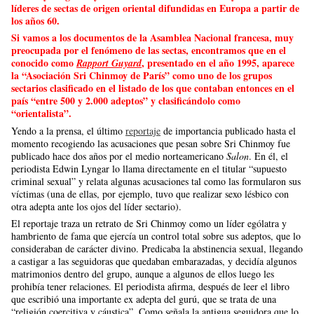
líderes de sectas de origen oriental difundidas en Europa a partir de
los años 60.
Si vamos a los documentos de la Asamblea Nacional francesa, muy
preocupada por el fenómeno de las sectas, encontramos que en el
conocido como
, presentado en el año 1995, aparece
Rapport Guyard
la “Asociación Sri Chinmoy de París” como uno de los grupos
sectarios clasificado en el listado de los que contaban entonces en el
país “entre 500 y 2.000 adeptos” y clasificándolo como
“orientalista”.
Yendo a la prensa, el último
reportaje
de importancia publicado hasta el
momento recogiendo las acusaciones que pesan sobre Sri Chinmoy fue
publicado hace dos años por el medio norteamericano
Salon
. En él, el
periodista Edwin Lyngar lo llama directamente en el titular “supuesto
criminal sexual” y relata algunas acusaciones tal como las formularon sus
víctimas (una de ellas, por ejemplo, tuvo que realizar sexo lésbico con
otra adepta ante los ojos del líder sectario).
El reportaje traza un retrato de Sri Chinmoy como un líder ególatra y
hambriento de fama que ejercía un control total sobre sus adeptos, que lo
consideraban de carácter divino. Predicaba la abstinencia sexual, llegando
a castigar a las seguidoras que quedaban embarazadas, y decidía algunos
matrimonios dentro del grupo, aunque a algunos de ellos luego les
prohibía tener relaciones. El periodista afirma, después de leer el libro
que escribió una importante ex adepta del gurú, que se trata de una
“religión coercitiva y cáustica”. Como señala la antigua seguidora que lo