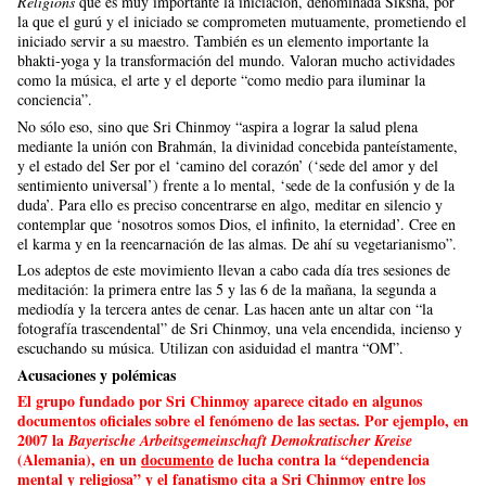
Religions
que es muy importante la iniciación, denominada Siksha, por
la que el gurú y el iniciado se comprometen mutuamente, prometiendo el
iniciado servir a su maestro. También es un elemento importante la
bhakti-yoga y la transformación del mundo. Valoran mucho actividades
como la música, el arte y el deporte “como medio para iluminar la
conciencia”.
No sólo eso, sino que Sri Chinmoy “aspira a lograr la salud plena
mediante la unión con Brahmán, la divinidad concebida panteístamente,
y el estado del Ser por el ‘camino del corazón’ (‘sede del amor y del
sentimiento universal’) frente a lo mental, ‘sede de la confusión y de la
duda’. Para ello es preciso concentrarse en algo, meditar en silencio y
contemplar que ‘nosotros somos Dios, el infinito, la eternidad’. Cree en
el karma y en la reencarnación de las almas. De ahí su vegetarianismo”.
Los adeptos de este movimiento llevan a cabo cada día tres sesiones de
meditación: la primera entre las 5 y las 6 de la mañana, la segunda a
mediodía y la tercera antes de cenar. Las hacen ante un altar con “la
fotografía trascendental” de Sri Chinmoy, una vela encendida, incienso y
escuchando su música. Utilizan con asiduidad el mantra “OM”.
Acusaciones y polémicas
El grupo fundado por Sri Chinmoy aparece citado en algunos
documentos oficiales sobre el fenómeno de las sectas. Por ejemplo, en
2007 la
Bayerische Arbeitsgemeinschaft Demokratischer Kreise
(Alemania), en un
documento
de lucha contra la “dependencia
mental y religiosa” y el fanatismo cita a Sri Chinmoy entre los