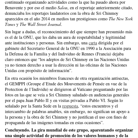
continuado organizando actividades como la que ha pasado ahora por
Benavente y por eso el medio
Salon
, en el reportaje anteriormente citado,
denunciaba los reportajes laudatorios con la obra de Sri Chinmoy
aparecidos en el año 2014 en medios tan prestigiosos como
The New York
Times
y
The Wall Street Journal
.
Sin lugar a dudas, el reconocimiento del que siempre han presumido más
es el de la ONU, que les daba un aura de respetabilidad y legitimidad
ante instituciones y personas. Sin embargo, una
carta
dirigida por el
gabinete del Secretario General de la ONU en 1990 a la Asociación para
la Defensa de la Familia y del Individuo de Rennes (Francia) dejaba
claro entonces que “los adeptos de Sri Chinmoy en las Naciones Unidas
ya no tienen derecho a usar la dirección ni las oficinas de las Naciones
Unidas con propósito de información”.
En otra ocasión los miembros franceses de otra organización antisectas,
el GEMPPI (Groupe d’Etude des Mouvements de Pensée en vue de la
Protection de l’Individu) se dirigieron al Vaticano preguntando por las
fotos en las que se veía a Sri Chinmoy saludado en audiencias generales
por el papa Juan Pablo II y en visitas privadas a Pablo VI. Según lo
señalado por la Santa Sede en la
respuesta
, “estos encuentros y el
intercambio de palabras amables, sin embargo, no significan un apoyo a
la persona y la obra de Sri Chinmoy y no justifican el uso con fines de
propaganda de las imágenes tomadas en estas ocasiones”.
Concluyendo. La gira mundial de este grupo, aparentando organizar
una simple actividad de promoción de los valores humanos y de la