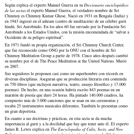
Según explica el experto Manuel Guerra en su
Diccionario enciclopédico
de las sectas
el experto Manuel Guerra, el verdadero nombre de Sri
Chinmoy es Chinmoy Kumar Ghose. Nació en 1931 en Bengala (India) y
en 1943 ingresó en el ashram (centro de meditación) de un célebre gurú
hindú, Sri Aurobindo. En los años 60 fue enviado por la Fundación Sri
Aurobindo a los Estados Unidos, con la misión encomendada de “salvar a
Occidente de su peligro espiritual”.
En 1971 fundó su propia organización, el Sri Chinmoy Church Center,
que fue reconocido como ONG por la ONU con el hombre de Sri
Chinmoy Meditation Group a partir de 1978. Cinco años después cambió
su nombre por el de The Peace Meditation at the United Nations. Murió
en 2007.
Sus seguidores lo proponen casi como un superhombre con récords en
diversas disciplinas. Aseguran que su producción literaria está contenida
en 750 libros (que incluyen narrativa, teatro, ensayo filosófico y 17.000
poemas). De hecho, en una ocasión habría escrito 843 poemas en un
maratón de poesía que duró 24 horas. Ha pintado 140.000 cuadros, ha
compuesto más de 3.000 canciones que se usan en sus ceremonias y
tocaba 25 instrumentos musicales diferentes. También lo presentan como
un gran deportista.
En cuanto a sus doctrinas y prácticas, en esta secta se da mucha
importancia al gurú y a la docilidad que hay que tener ante él. El experto
James R. Lewis explica en
The Encyclopedia of Cults, Sects, and New