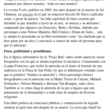
denunció por abusos sexuales, “todo era una mentira”.
La revista
Forbes
publicó en 2009, dos años después de la muerte de Sri
Chinmoy, un
artículo
en el que su redactora Krystle M. Davis explicaba
cómo, a pesar de parecer “un líder espiritual de buen corazón que
defendió la paz mundial a través de su arte, su música y su atletismo”,
comparado por algunos con Jesucristo, Buda y Krishna, alabado por
personajes como Nelson Mandela, Bill Clinton y Diana de Gales… una
ex adepta lo presentaba en su libro-testimonio como “un charlatán que se
hizo pasar por un dios y convenció a cientos de miles de personas para
que lo adoraran”.
Fotos, publicidad y proselitismo
En el díptico informativo de la “Peace Run” antes citado aparecen varias
fotografías con las que se intenta legitimar la iniciativa. Comenzando con
el papa Francisco, que recibe la antorcha en la mano al término de una
audiencia en la Plaza de San Pedro (lo que es hábilmente rotulado como
que el pontífice “bendice la antorcha”). Otros personajes ilustres
fotografiados con la antorcha son la Madre Teresa de Calcuta, Mikhail
Gorbachov, Nelson Mandela o Herman Van Rompuy, entre otros.
También se ve cómo llega la antorcha de la paz a lugares que son
patrimonio de la humanidad o a toda clase de templos de diversas
religiones.
Una hábil política de relaciones públicas y comunicación ha logrado
ensalzar al gurú más aún después de su muerte. La secta que fundó ha