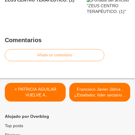
ZEUS CENTRO TERAPÉUTICO: (1)
Comentarios
Añade un comentario
< PATRICIA AGUILAR
Francisco Javier Játiva ,
VUELVE A
¿Estafador, líder sectario o
ESPAÑA,DESPUES DE SU
curandero? >
CAPTACIÓN POR UNA
SECTA GNOSTICA EN
Alojado por Overblog
PERU.
Top posts